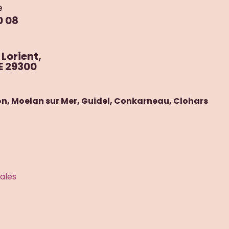
e
0 08
 Lorient,
E 29300
lon, Moelan sur Mer, Guidel, Conkarneau, Clohars
ales